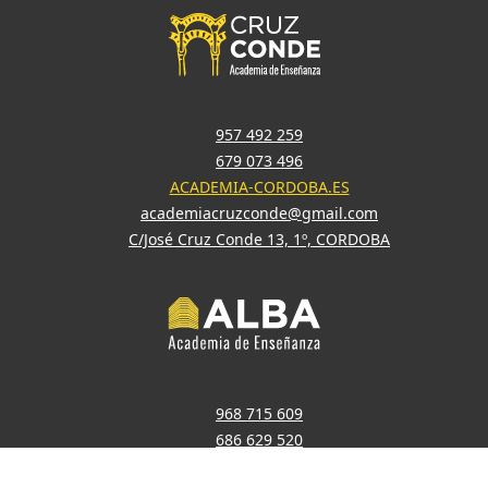
957 492 259
679 073 496
ACADEMIA-CORDOBA.ES
academiacruzconde@gmail.com
C/José Cruz Conde 13, 1º, CORDOBA
968 715 609
686 629 520
ACADEMIA-MURCIA.ES